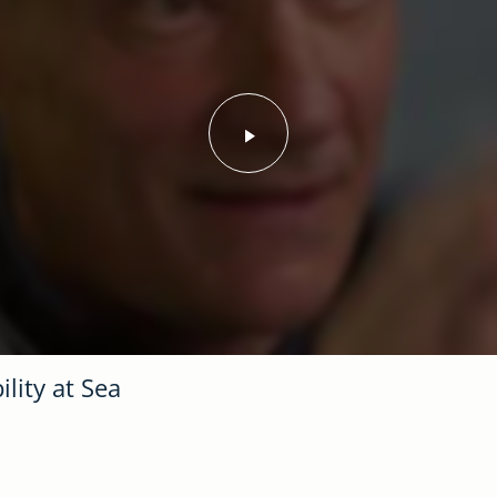
Lancer la vidéo - Oc
lity at Sea