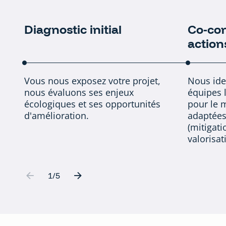
Diagnostic initial
Co-con
Carrousel 0
action
Vous nous exposez votre projet,
Nous ide
nous évaluons ses enjeux
équipes 
écologiques et ses opportunités
pour le 
d'amélioration.
adaptées
(mitigat
valorisat
Aller à l'élément précédent
Aller à l'élément suivant
1
sur
/
5