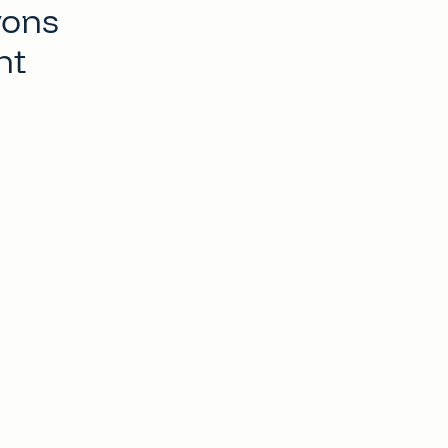
vons
nt