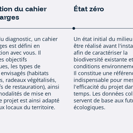
ion du cahier
État zéro
harges
du diagnostic, un cahier
Un état initial du milie
es est défini en
être réalisé avant l'insta
ion avec vous. Il
afin de caractériser la
es objectifs
biodiversité existante et
ues, les types de
conditions environneme
envisagés (habitats
Il constitue une référen
, radeaux végétalisés,
indispensable pour me
fs de restauration), ainsi
l'efficacité du projet da
modalités de mise en
temps. Les données col
 projet est ainsi adapté
servent de base aux fut
x locaux du territoire.
écologiques.