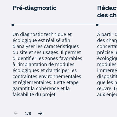
Pré-diagnostic
Rédact
Carrousel 0
des c
Un diagnostic technique et
À partir 
écologique est réalisé afin
des charg
d'analyser les caractéristiques
concertat
du site et ses usages. Il permet
précise l
d'identifier les zones favorables
écologiq
à l'implantation de modules
modules 
écologiques et d'anticiper les
immergés
contraintes environnementales
dispositi
et réglementaires. Cette étape
que les 
garantit la cohérence et la
œuvre. Le
faisabilité du projet.
aux enjeu
Aller à l'élément précédent
Aller à l'élément suivant
1
sur
/
8